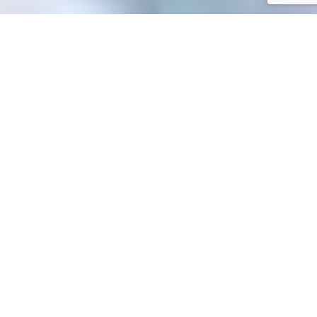
Accueil
/
Toutes les démarches
Toutes les démarches
Accueil particuliers
Justice
Vol - Vandalisme - Escroquerie
>
>
Qu'est-ce qu'un faux et un usage de faux ?
>
Question-réponse