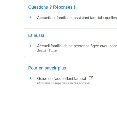
Questions ? Réponses !
Accueillant familial et assistant familial : quelle
Et aussi
Accueil familial d'une personne âgée et/ou handi
Social - Santé
Pour en savoir plus
Guide de l'accueillant familial
Ministère chargé des affaires sociales
©
Direction de l'information légale et administrative
comarquage developpé par l'
agence web
kienso.fr