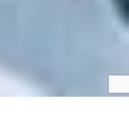
Accueil
/
Toutes les démarches
Toutes les démarches