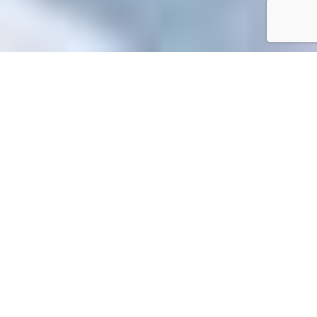
Accueil
/
Toutes les démarches
Toutes les démarches
Accueil particuliers
Papiers - Citoyenneté - Élections
>
>
Passeport
Comment savoir où en est ma demande de
>