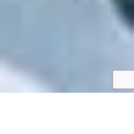
Accueil
/
Toutes les démarches
Toutes les démarches