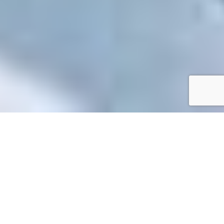
Accueil
/
Toutes les démarches
Toutes les démarches