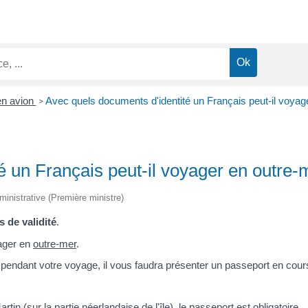
en avion
Avec quels documents d'identité un Français peut-il voyag
>
é un Français peut-il voyager en outre-
dministrative (Première ministre)
s de validité
.
yager en
outre-mer
.
 pendant votre voyage, il vous faudra présenter un passeport en cours
tin (sur la partie néerlandaise de l'île), le passeport est obligatoire.