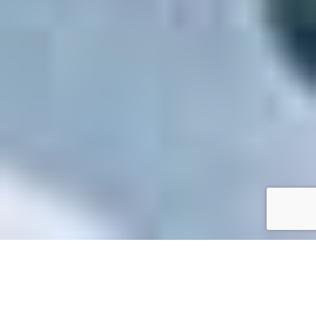
Accueil
/
Toutes les démarches
Toutes les démarches