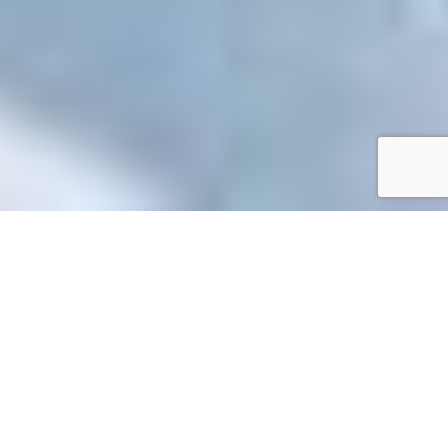
Accueil
/
Toutes les démarches
Toutes les démarches