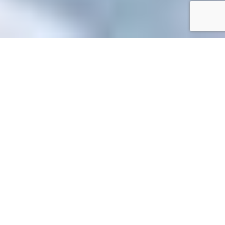
Accueil
/
Toutes les démarches
Toutes les démarches
Accueil particuliers
Social - Santé
Revenu de solidarité
>
>
active (RSA)