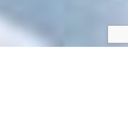
Accueil
/
Toutes les démarches
Toutes les démarches