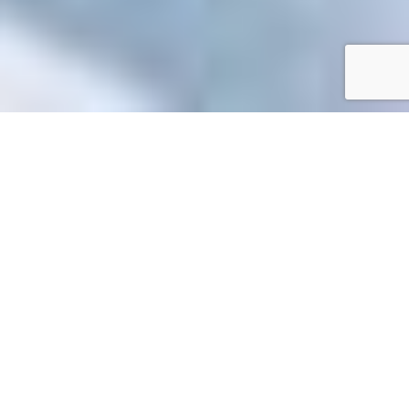
Accueil
/
Toutes les démarches
Toutes les démarches