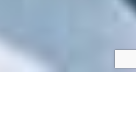
Accueil
/
Toutes les démarches
Toutes les démarches