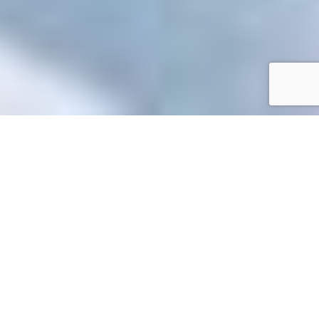
Accueil
/
Toutes les démarches
Toutes les démarches