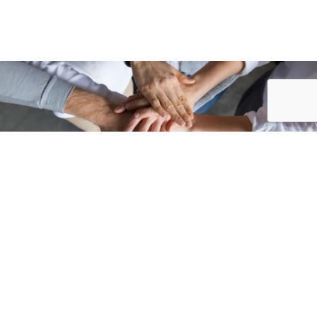
Accueil
/
Annuaire des associations
/
CONGÉNIES LOISIRS » Associations...
ASSOCIATIONS
CULTURE/LOISIRS