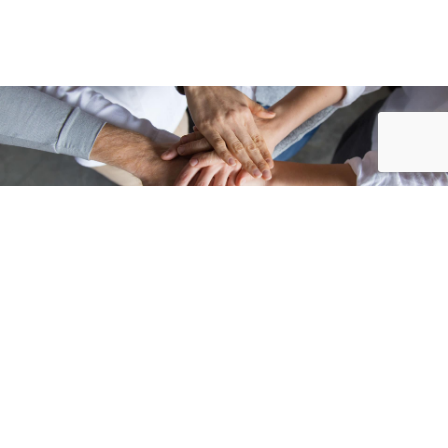
Accueil
/
Annuaire des associations
/
LA TRADITION PÉTANQUE CONGÉNOISE...
ASSOCIATIONS
SPORTIVES