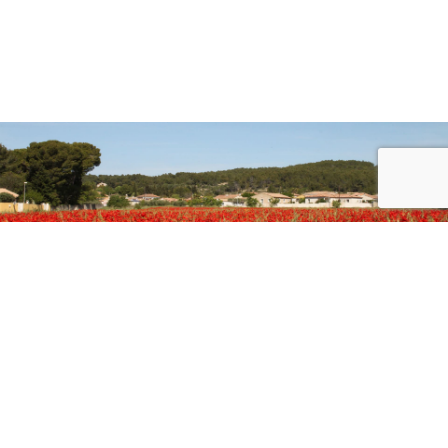
Accueil
/
Annuaire des entreprises
/
M+ MATÉRIAUX » Travaux...
TRAVAUX / BATI
Retour au dossier.