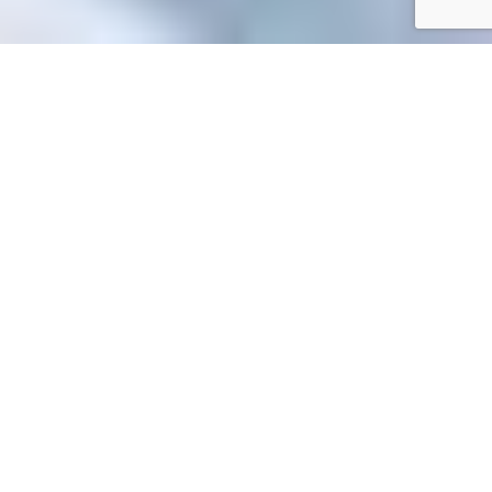
Accueil
/
Mes démarches en ligne
Mes démarches en ligne
Accueil particuliers
Travail - Formation
Congés dans le
>
>
secteur privé
Un salarié peut-il reporter ses jours de congés
>
non pris sur l'année suivante ?