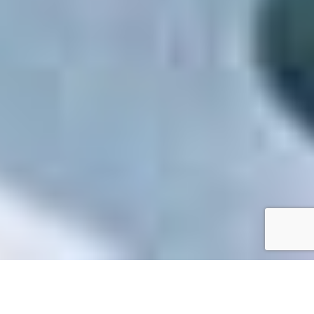
Accueil
/
Mes démarches en ligne