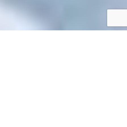
Accueil
/
Mes démarches en ligne
Mes démarches en ligne
Accueil particuliers
Famille - Scolarité
Allocations
>
>