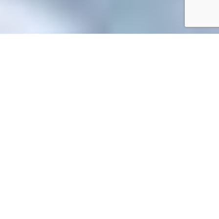
Accueil
/
Mes démarches en ligne
Mes démarches en ligne
Accueil particuliers
Transports - Mobilité
Carte grise
>
>
(certificat d'immatriculation)
Vendre ou donner son véhicule
>