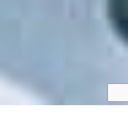
Accueil
/
Mes démarches en ligne