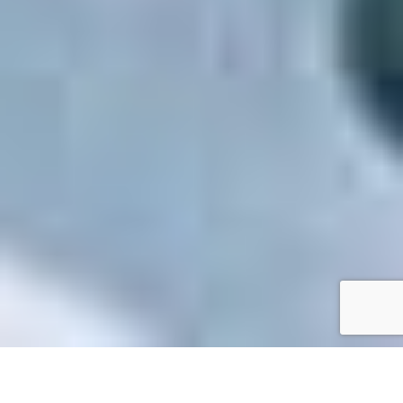
Accueil
/
Mes démarches en ligne