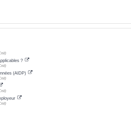
s
nil)
applicables ?
nil)
données (AIDP)
nil)
nil)
employeur
nil)