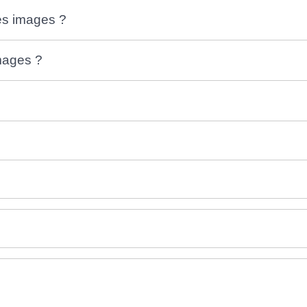
es images ?
mages ?