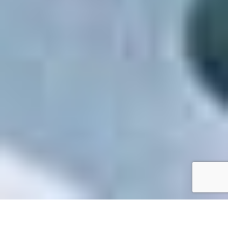
Accueil
/
Mes démarches en ligne