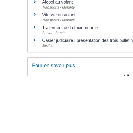
Alcool au volant
Transports - Mobilité
Vitesse au volant
Transports - Mobilité
Traitement de la toxicomanie
Social - Santé
Casier judiciaire : présentation des trois bulleti
Justice
Pour en savoir plus
Substances classées comme stupéfiants
Legifrance
Drogues info service
Santé publique France
Drogues.gouv.fr
Mission interministérielle de lutte contre les drogues et 
Site de la sécurité routière
Ministère chargé de l'intérieur