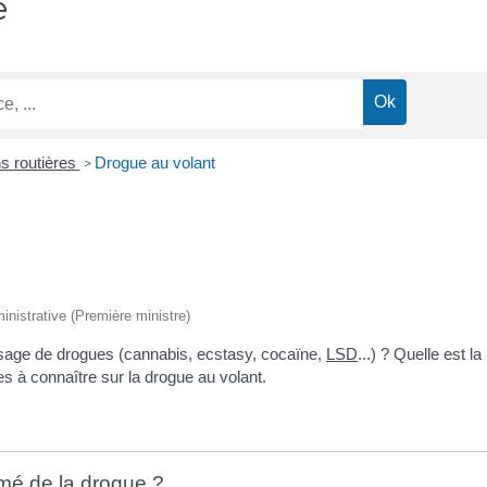
e
ns routières
Drogue au volant
>
ministrative (Première ministre)
usage de drogues (cannabis, ecstasy, cocaïne,
LSD
...) ? Quelle est l
es à connaître sur la drogue au volant.
mé de la drogue ?