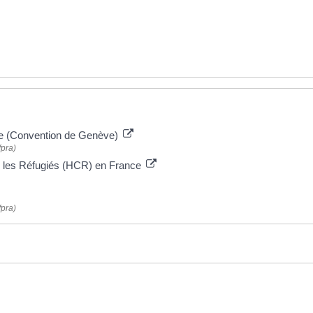
sile (Convention de Genève)
fpra)
 les Réfugiés (HCR) en France
fpra)