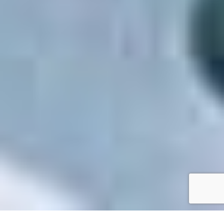
Accueil
/
Mes démarches en ligne