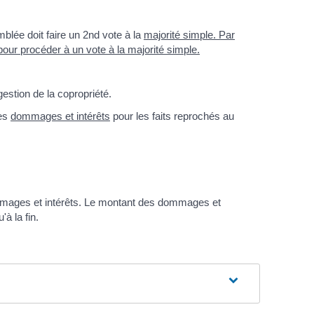
blée doit faire un 2
nd
vote à la
majorité simple
. Par
our procéder à un vote à la majorité simple.
estion de la copropriété.
es
dommages et intérêts
pour les faits reprochés au
ommages et intérêts. Le montant des dommages et
à la fin.