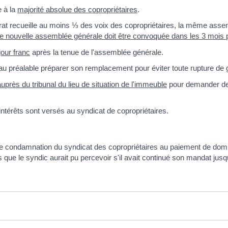
e à la
majorité absolue des copropriétaires
.
ntrat recueille au moins ⅓ des voix des copropriétaires, la même assem
une nouvelle assemblée générale doit être convoquée dans les 3 mois p
jour franc
après la tenue de l'assemblée générale.
 au préalable
préparer son remplacement pour éviter toute rupture de g
auprès du tribunal du lieu de situation de l'immeuble
pour demander d
térêts sont versés au syndicat de copropriétaires.
 une condamnation du syndicat des copropriétaires au paiement de d
ue le syndic aurait pu percevoir s'il avait continué son mandat jusqu'