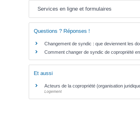
Services en ligne et formulaires
Questions ? Réponses !
Changement de syndic : que deviennent les do
Comment changer de syndic de copropriété en 
Et aussi
Acteurs de la copropriété (organisation juridiqu
Logement
©
Direction de l'information légale et administrative
comarquage developpé par l'
agence web
kienso.fr