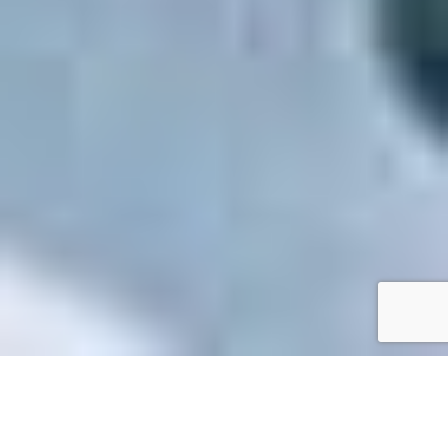
Accueil
/
Mes démarches en ligne