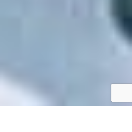
Accueil
/
Mes démarches en ligne