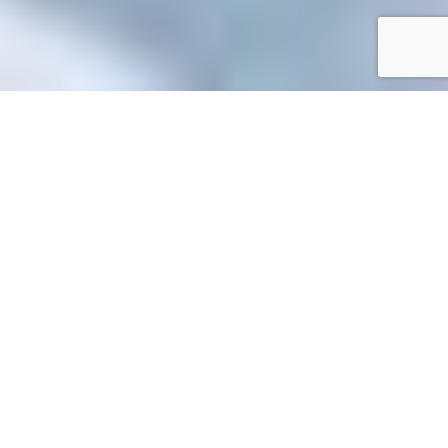
Accueil
/
Mes démarches en ligne
Mes démarches en ligne
Accueil particuliers
Travail - Formation
Licenciement
>
>
économique