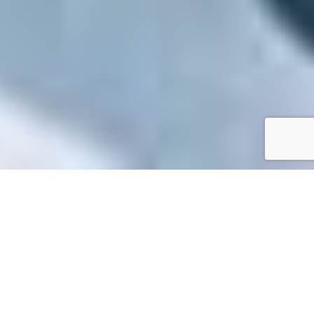
Accueil
/
Toutes les démarches
Toutes les démarches