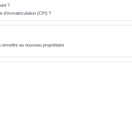
ant ?
ire d'immatriculation (CPI) ?
 remettre au nouveau propriétaire
nt la démarche étape par étape