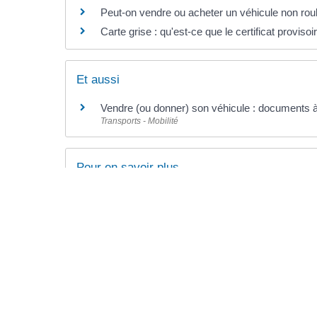
Peut-on vendre ou acheter un véhicule non roul
Carte grise : qu'est-ce que le certificat proviso
Et aussi
Vendre (ou donner) son véhicule : documents à
Transports - Mobilité
Pour en savoir plus
Immatriculation du véhicule : vidéos présenta
Agence nationale des titres sécurisés (ANTS)
Points numériques
Ministère chargé de l'intérieur
Importation en France d'un véhicule
Ministère chargé des finances