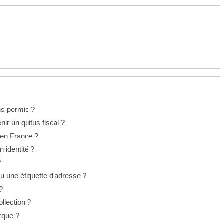
ans permis ?
ir un quitus fiscal ?
 en France ?
n identité ?
?
ou une étiquette d'adresse ?
?
llection ?
rque ?