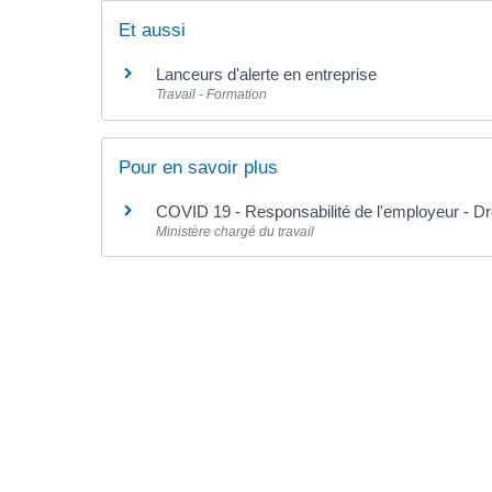
Et aussi
Lanceurs d'alerte en entreprise
Travail - Formation
Pour en savoir plus
COVID 19 - Responsabilité de l'employeur - Dro
Ministère chargé du travail
©
Direction de l'information légale et administrative
comarquage developpé par l'
agence web
kienso.fr