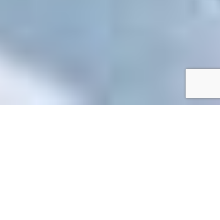
Accueil
/
Toutes les démarches
Toutes les démarches