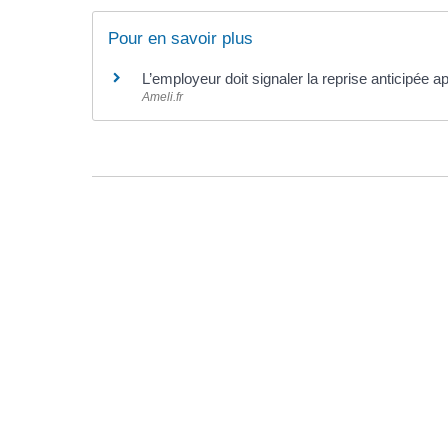
Pour en savoir plus
L’employeur doit signaler la reprise anticipée ap
Ameli.fr
©
Direction de l'information légale et administrative
comarquage developpé par l'
agence web
kienso.fr