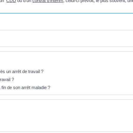
d'un
CDD
ou d'un
contrat d'intérim
, celui-ci prévoit, le plus souvent, u
ès un arrêt de travail ?
ravail ?
a fin de son arrêt maladie ?