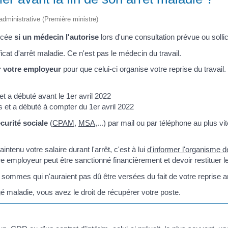
t administrative (Première ministre)
ancée
si un médecin l'autorise
lors d'une consultation prévue ou sollic
ficat d'arrêt maladie. Ce n'est pas le médecin du travail.
r votre employeur
pour que celui-ci organise votre reprise du travail
et a débuté avant le 1
er
avril 2022
rs et a débuté à compter du 1
er
avril 2022
curité sociale
(
CPAM
,
MSA
,...) par mail ou par téléphone au plus 
intenu votre salaire durant l'arrêt, c'est à lui
d'informer l'organisme de
otre employeur peut être sanctionné financièrement et devoir restituer 
 sommes qui n'auraient pas dû être versées du fait de votre reprise a
é maladie, vous avez le droit de récupérer votre poste.