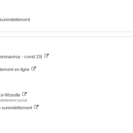
e surendettement
coronavirus - covid 19)
ttement en ligne
sace-Moselle
dettement social
 de surendettement