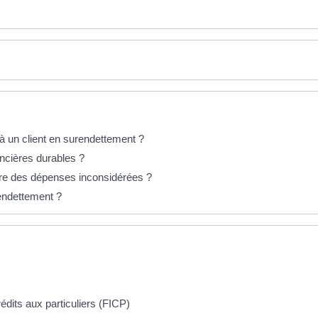
 à un client en surendettement ?
ancières durables ?
re des dépenses inconsidérées ?
rendettement ?
dits aux particuliers (FICP)