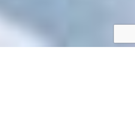
Accueil
/
Toutes les démarches
Toutes les démarches