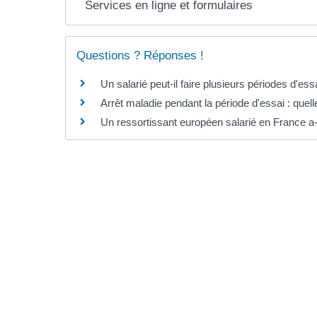
Services en ligne et formulaires
Questions ? Réponses !
Un salarié peut-il faire plusieurs périodes d'
Arrêt maladie pendant la période d'essai : quell
Un ressortissant européen salarié en France a-t
©
Direction de l'information légale et administrative
comarquage developpé par l'
agence web
kienso.fr