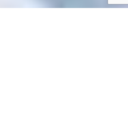
Accueil
/
Toutes les démarches
Toutes les démarches
Accueil particuliers
Transports - Mobilité
Contrôle
>
>
technique
Peut-on faire le contrôle technique à l'étranger ?
>
Question-réponse