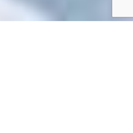
Accueil
/
Toutes les démarches
Toutes les démarches
Accueil particuliers
Logement
Location immobilière : loyer
>
>
Doit-on payer des frais au propriétaire en cas de retard de
>