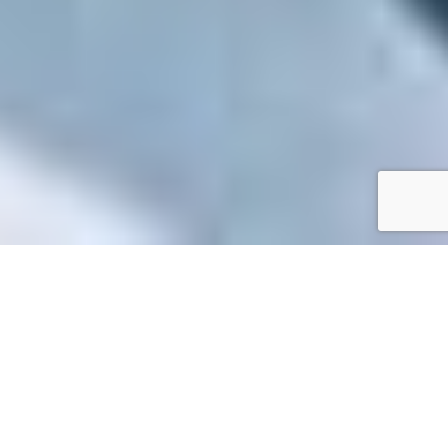
Accueil
/
Toutes les démarches
Toutes les démarches