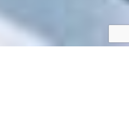
Accueil
/
Toutes les démarches
Toutes les démarches