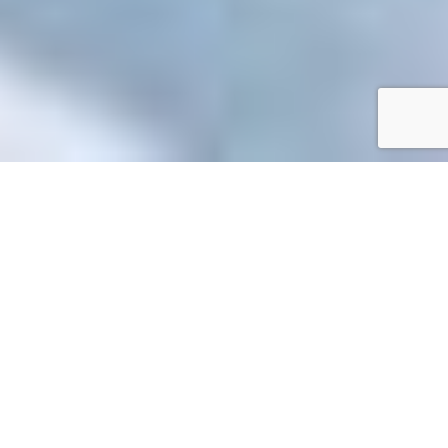
Accueil
/
Toutes les démarches
Toutes les démarches