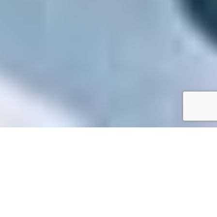
Accueil
/
Toutes les démarches
Toutes les démarches