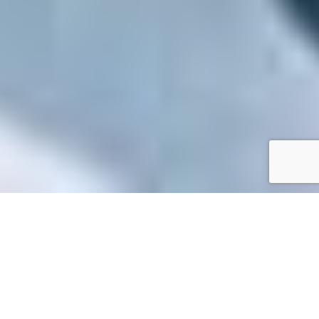
Accueil
/
Toutes les démarches
Toutes les démarches