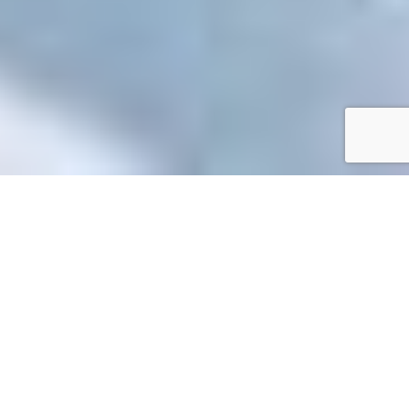
Accueil
/
Toutes les démarches
Toutes les démarches