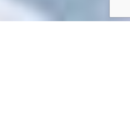
Accueil
/
Toutes les démarches
Toutes les démarches
Accueil particuliers
Justice
Affaire pénale
L'avocat est-il
>
>
>
obligatoire dans un procès pénal ?