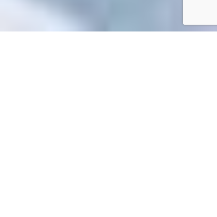
Accueil
/
Toutes les démarches
Toutes les démarches
Accueil particuliers
Logement
Aides personnelles au
>
>
logement
Peut-on encore toucher l'aide Mon job, Mon
>
logement ?